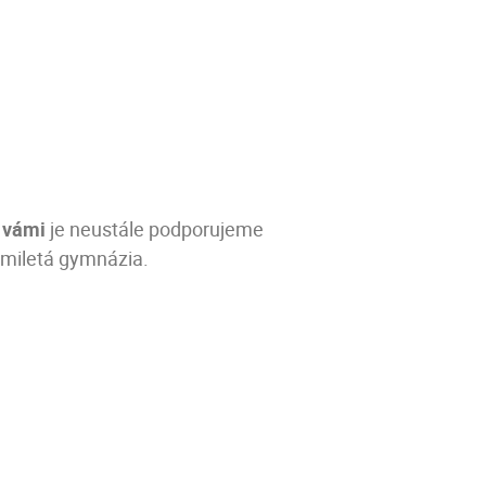
s
vámi
je neustále podporujeme
smiletá gymnázia.