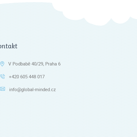
ontakt
V Podbabě 40/29, Praha 6
+420 605 448 017
info@global-minded.cz