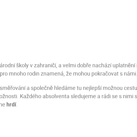
rodní školy v zahraničí, a velmi dobře nachází uplatnění 
ak pro mnoho rodin znamená, že mohou pokračovat s námi
o směřování a společně hledáme tu nejlepší možnou cest
a možnosti. Každého absolventa sledujeme a rádi se s nim
sme
hrdí
.