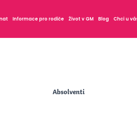
nat
Informace pro rodiče
Život v GM
Blog
Chci u vá
Absolventi