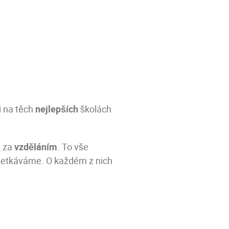
i na těch
nejlepších
školách
.
u za
vzděláním
. To vše
i setkáváme. O každém z nich