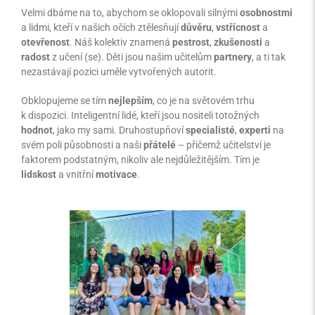
Velmi dbáme na to, abychom se oklopovali silnými
osobnostmi
a lidmi, kteří v našich očích ztělesňují
důvěru
,
vstřícnost
a
otevřenost
. Náš kolektiv znamená
pestrost
,
zkušenosti
a
radost
z učení (se). Děti jsou našim učitelům
partnery
, a ti tak
nezastávají pozici uměle vytvořených autorit.
Obklopujeme se tím
nejlepším
, co je na světovém trhu
k dispozici. Inteligentní lidé, kteří jsou nositeli totožných
hodnot
, jako my sami. Druhostupňoví
specialisté
,
experti
na
svém poli působnosti a naši
přátelé
– přičemž učitelství je
faktorem podstatným, nikoliv ale nejdůležitějším. Tím je
lidskost
a vnitřní
motivace
.