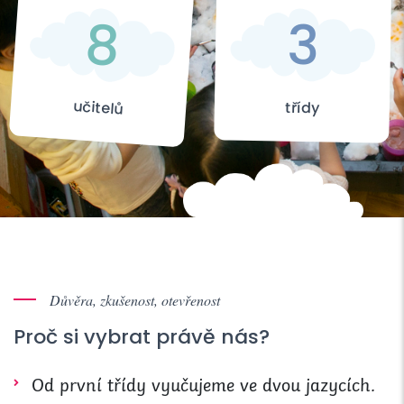
8
3
učitelů
třídy
Důvěra, zkušenost, otevřenost
Proč si vybrat právě nás?
Od první třídy vyučujeme ve dvou jazycích.