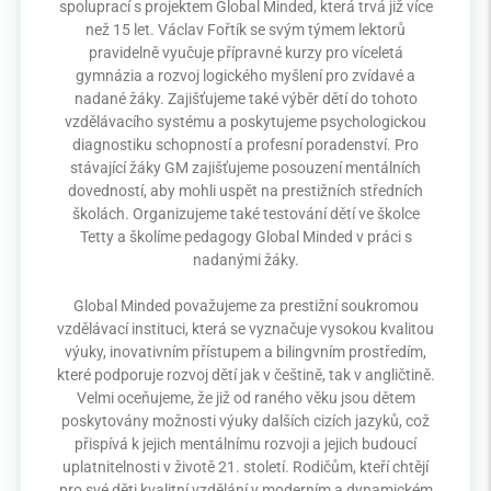
spoluprací s projektem Global Minded, která trvá již více
než 15 let. Václav Fořtík se svým týmem lektorů
pravidelně vyučuje přípravné kurzy pro víceletá
gymnázia a rozvoj logického myšlení pro zvídavé a
nadané žáky. Zajišťujeme také výběr dětí do tohoto
vzdělávacího systému a poskytujeme psychologickou
diagnostiku schopností a profesní poradenství. Pro
stávající žáky GM zajišťujeme posouzení mentálních
dovedností, aby mohli uspět na prestižních středních
školách. Organizujeme také testování dětí ve školce
Tetty a školíme pedagogy Global Minded v práci s
nadanými žáky.
Global Minded považujeme za prestižní soukromou
vzdělávací instituci, která se vyznačuje vysokou kvalitou
výuky, inovativním přístupem a bilingvním prostředím,
které podporuje rozvoj dětí jak v češtině, tak v angličtině.
Velmi oceňujeme, že již od raného věku jsou dětem
poskytovány možnosti výuky dalších cizích jazyků, což
přispívá k jejich mentálnímu rozvoji a jejich budoucí
uplatnitelnosti v životě 21. století. Rodičům, kteří chtějí
pro své děti kvalitní vzdělání v moderním a dynamickém