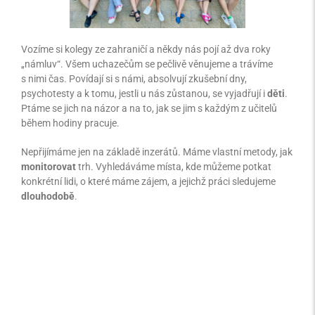
Vozíme si kolegy ze zahraničí a někdy nás pojí až dva roky
„námluv“. Všem uchazečům se pečlivě věnujeme a trávíme
s nimi čas. Povídají si s námi, absolvují zkušební dny,
psychotesty a k tomu, jestli u nás zůstanou, se vyjadřují i
děti
.
Ptáme se jich na názor a na to, jak se jim s každým z učitelů
během hodiny pracuje.
Nepřijímáme jen na základě inzerátů. Máme vlastní metody, jak
monitorovat
trh. Vyhledáváme místa, kde můžeme potkat
konkrétní lidi, o které máme zájem, a jejichž práci sledujeme
dlouhodobě
.