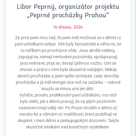
Libor Peprný, organizátor projektu
„Peprné procházky Prahou“
14 března, 2024
Za prvé jsem moc rád, že jsem měl možnost se s dětmi i s
paní učitelkami setkat. Děti byly fantastické a věřte mi, že
to neříkám po procházce vždy. Jsou skvěle vedeny,
zapojují se, nemají nevhodné poznámky, spolupracují,
jsou vnímavé, ptají se, dávají zpětnou vazbu. Umí se
chovat a práce s nimi byla skutečně nabíjející. Někdy
skončí procházka a jsem spíše vyčerpán, tady skončila
procházka a já měl energie více než na začátku – takové
kouzlo se mnou umí jen děti.
Vyřiďte, prosím, poděkování paní učitelkám, i na nich
bylo vidět, jak s dětmi pracují, že na jejich pozitivním
nastavení mají velký vliv. Po Praze chodím s dětmi už
mnoho let a všímám si i maličkostí, které probíhají ve
skupině, i mezi dětmi a pedagogickým dozorem. Takže
skutečně smekám nad konečným výsledkem.