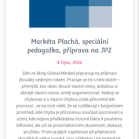
Markéta Plachá, speciální
pedagožka, příprava na JPZ
8 října, 2024
Děti ze školy Global Minded připravuji na přijímací
zkoušky sedmým rokem. Pracuje se mi s nimi dobře –
přemýšlí, bez obav zkouší vlastní cesty, dokážou si
obhájit vlastní názor, umějí argumentovat. Nebojí se
chybovat a s vlastní chybou zcela přirozeně dál
pracovat. Je na nich vidět, že se vzdělávají v bezpečném
prostředí, kde chyba je přirozenou součástí poznávání a
učení, kde nejsou předkládána hotová fakta k pouhému
biflování, ale učí se prostřednictvím zkušeností, diskuze,
prožitku. Proto je jejich úspěšnost při přijímacích
zkouškách velice vysoká, jsou přijímány i na gymnázia,